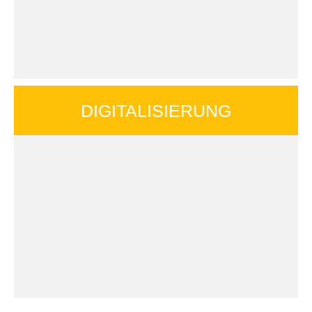
DIGI­TA­LI­SIE­RUNG