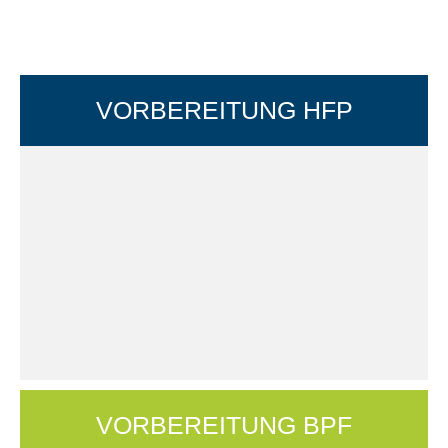
VOR­BE­REI­TUNG HFP
VOR­BE­REI­TUNG BPF