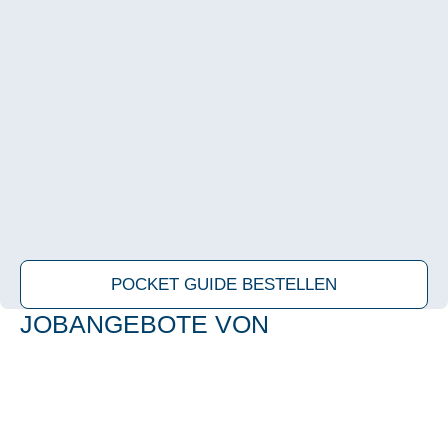
POCKET GUI­DE BESTEL­LEN
JOB­AN­GE­BO­TE VON