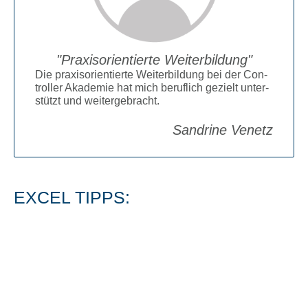
Pra­xis­ori­en­tier­te Wei­ter­bil­dung
Die pra­xis­ori­en­tier­te Wei­ter­bil­dung bei der Con­
trol­ler Aka­de­mie hat mich beruf­lich gezielt unter­
stützt und wei­ter­ge­bracht.
Sand­ri­ne Venetz
EXCEL TIPPS: