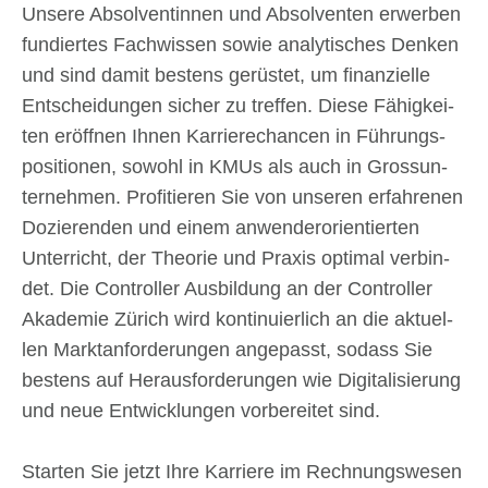
Unse­re Absol­ven­tin­nen und Absol­ven­ten erwer­ben
fun­dier­tes Fach­wis­sen sowie ana­ly­ti­sches Den­ken
und sind damit bestens gerü­stet, um finan­zi­el­le
Ent­schei­dun­gen sicher zu tref­fen. Die­se Fähig­kei­
ten eröff­nen Ihnen Kar­rie­re­chan­cen in Füh­rungs­
po­si­tio­nen, sowohl in KMUs als auch in Gross­un­
ter­neh­men. Pro­fi­tie­ren Sie von unse­ren erfah­re­nen
Dozie­ren­den und einem anwen­der­ori­en­tier­ten
Unter­richt, der Theo­rie und Pra­xis opti­mal ver­bin­
det. Die Con­trol­ler Aus­bil­dung an der Con­trol­ler
Aka­de­mie Zürich wird kon­ti­nu­ier­lich an die aktu­el­
len Markt­an­for­de­run­gen ange­passt, sodass Sie
bestens auf Her­aus­for­de­run­gen wie Digi­ta­li­sie­rung
und neue Ent­wick­lun­gen vor­be­rei­tet sind.
Star­ten Sie jetzt Ihre Kar­rie­re im Rech­nungs­we­sen