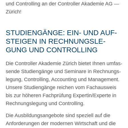
und Con­trol­ling an der Con­trol­ler Aka­de­mie AG —
Zürich!
STU­DI­EN­GÄN­GE: EIN- UND AUF­
STEI­GEN IN RECH­NUNGS­LE­
GUNG UND CON­TROL­LING
Die Con­trol­ler Aka­de­mie Zürich bie­tet Ihnen umfas­
sen­de Stu­di­en­gän­ge und Semi­na­re in Rech­nungs­
le­gung, Con­trol­ling, Accoun­ting und Manage­ment.
Unse­re Stu­di­en­gän­ge rei­chen vom Fach­aus­weis
bis zur höhe­ren Fach­prü­fung Expertin/Experte in
Rech­nungs­le­gung und Con­trol­ling.
Die Aus­bil­dungs­an­ge­bo­te sind spe­zi­ell auf die
Anfor­de­run­gen der moder­nen Wirt­schaft und die