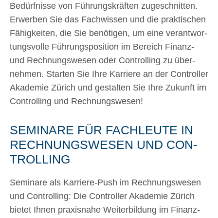
Bedürf­nis­se von Füh­rungs­kräf­ten zuge­schnit­ten.
Erwer­ben Sie das Fach­wis­sen und die prak­ti­schen
Fähig­kei­ten, die Sie benö­ti­gen, um eine ver­ant­wor­
tungs­vol­le Füh­rungs­po­si­ti­on im Bereich Finanz-
und Rech­nungs­we­sen oder Con­trol­ling zu über­
neh­men. Star­ten Sie Ihre Kar­rie­re an der Con­trol­ler
Aka­de­mie Zürich und gestal­ten Sie Ihre Zukunft im
Con­trol­ling und Rech­nungs­we­sen!
SEMI­NA­RE FÜR FACH­LEU­TE IN
RECH­NUNGS­WE­SEN UND CON­
TROL­LING
Semi­na­re als Kar­rie­­re-Push im Rech­nungs­we­sen
und Con­trol­ling: Die Con­trol­ler Aka­de­mie Zürich
bie­tet Ihnen pra­xis­na­he Wei­ter­bil­dung im Finanz-