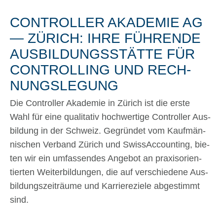
CON­TROL­LER AKA­DE­MIE AG
— ZÜRICH: IHRE FÜH­REN­DE
AUS­BIL­DUNGS­STÄT­TE FÜR
CON­TROL­LING UND RECH­
NUNGS­LE­GUNG
Die Con­trol­ler Aka­de­mie in Zürich ist die erste
Wahl für eine qua­li­ta­tiv hoch­wer­ti­ge Con­trol­ler Aus­
bil­dung in der Schweiz. Gegrün­det vom Kauf­män­
ni­schen Ver­band Zürich und Swiss­Ac­coun­ting, bie­
ten wir ein umfas­sen­des Ange­bot an pra­xis­ori­en­
tier­ten Wei­ter­bil­dun­gen, die auf ver­schie­de­ne Aus­
bil­dungs­zeit­räu­me und Kar­rie­re­zie­le abge­stimmt
sind.