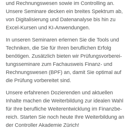
und Rech­nungs­we­sen sowie im Con­trol­ling an.
Unse­re Semi­na­re decken ein brei­tes Spek­trum ab,
von Digi­ta­li­sie­rung und Daten­ana­ly­se bis hin zu
Excel-Kur­­sen und KI-Anwen­­dun­­­gen.
In unse­ren Semi­na­ren erler­nen Sie die Tools und
Tech­ni­ken, die Sie für Ihren beruf­li­chen Erfolg
benö­ti­gen. Zusätz­lich bie­ten wir Prü­fungs­vor­be­rei­
tungs­se­mi­na­re zum Fach­aus­weis Finanz- und
Rech­nungs­we­sen (BPF) an, damit Sie opti­mal auf
die Prü­fung vor­be­rei­tet sind.
Unse­re erfah­re­nen Dozie­ren­den und aktu­el­len
Inhal­te machen die Wei­ter­bil­dung zur idea­len Wahl
für Ihre beruf­li­che Wei­ter­ent­wick­lung im Finanz­be­
reich. Star­ten Sie noch heu­te Ihre Wei­ter­bil­dung an
der Con­trol­ler Aka­de­mie Zürich!