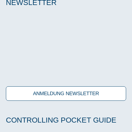
NEWS­LET­TER
ANMELDUNG NEWS­LET­TER
CON­TROL­LING POCKET GUI­DE