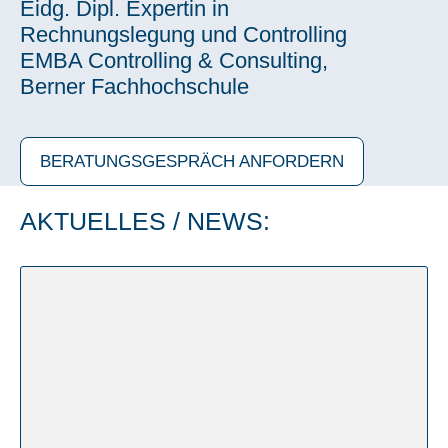
Eidg. Dipl. Exper­tin in
Rech­nungs­le­gung und Con­trol­ling
EMBA Con­trol­ling & Con­sul­ting,
Ber­ner Fach­hoch­schu­le
BERA­TUNGS­GE­SPRÄCH ANFOR­DERN
AKTU­EL­LES / NEWS: