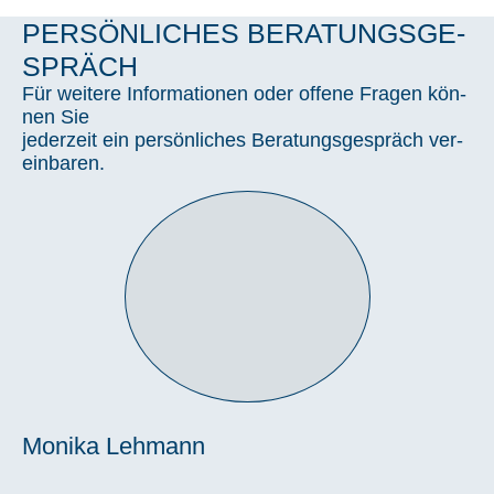
PER­SÖN­LI­CHES BERA­TUNGS­GE­
SPRÄCH
Für wei­te­re Infor­ma­tio­nen oder offe­ne Fra­gen kön­
nen Sie
jeder­zeit ein per­sön­li­ches Bera­tungs­ge­spräch ver­
ein­ba­ren.
Moni­ka Leh­mann