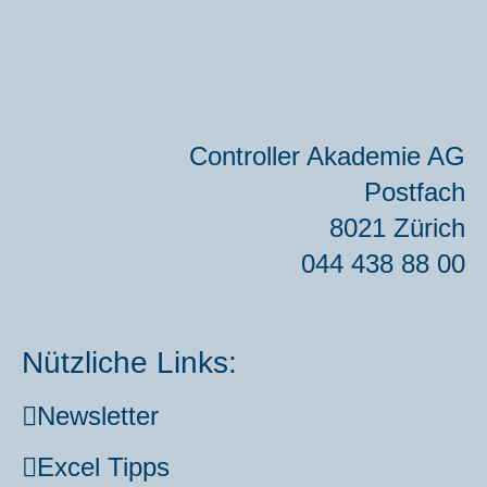
Con­trol­ler Aka­de­mie AG
Post­fach
8021 Zürich
044 438 88 00
Nützliche Links:
News­let­ter
Excel Tipps