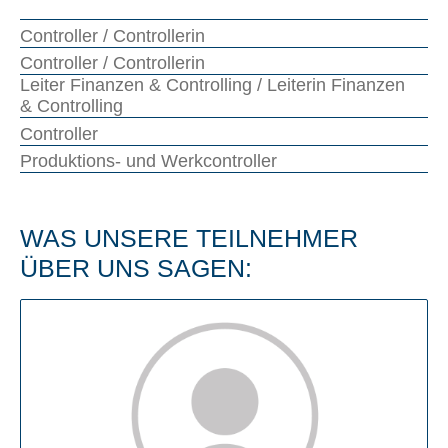
Con­trol­ler / Con­trol­lerin
Con­trol­ler / Con­trol­lerin
Lei­ter Finan­zen & Con­trol­ling / Lei­te­rin Finan­zen
& Con­trol­ling
Con­trol­ler
Pro­duk­ti­ons- und Werk­con­trol­ler
WAS UNSE­RE TEIL­NEH­MER
ÜBER UNS SAGEN: