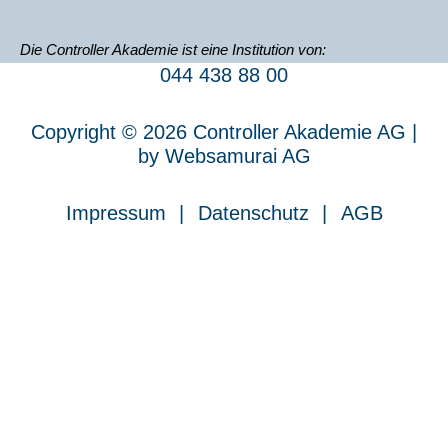
Die Con­trol­ler Aka­de­mie ist eine Insti­tu­ti­on von:
044 438 88 00
Сopy­right © 2026 Con­trol­ler Aka­de­mie AG |
by
Web­sa­mu­rai AG
Impres­sum
Daten­schutz
AGB