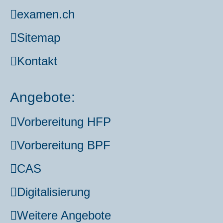
examen.ch
Site­map
Kon­takt
Angebote:
Vor­be­rei­tung HFP
Vor­be­rei­tung BPF
CAS
Digi­ta­li­sie­rung
Wei­te­re Ange­bo­te