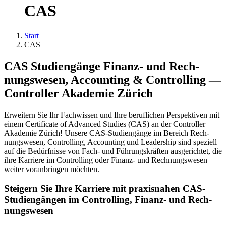
CAS
Start
CAS
CAS Stu­di­en­gän­ge Finanz- und Rech­
nungs­we­sen, Accoun­ting & Con­trol­ling —
Con­trol­ler Aka­de­mie Zürich
Erwei­tern Sie Ihr Fach­wis­sen und Ihre beruf­li­chen Per­spek­ti­ven mit
einem Cer­ti­fi­ca­te of Advan­ced Stu­dies (CAS) an der Con­trol­ler
Aka­de­mie Zürich! Unse­re CAS-Stu­di­en­gän­ge im Bereich Rech­
nungs­we­sen, Con­trol­ling, Accoun­ting und Lea­der­ship sind spe­zi­ell
auf die Bedürf­nis­se von Fach- und Füh­rungs­kräf­ten aus­ge­rich­tet, die
ihre Kar­rie­re im Con­trol­ling oder Finanz- und Rech­nungs­we­sen
wei­ter vor­an­brin­gen möch­ten.
Stei­gern Sie Ihre Kar­rie­re mit pra­xis­na­hen CAS-
Stu­di­en­gän­gen im Con­trol­ling, Finanz- und Rech­
nungs­we­sen