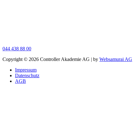
044 438 88 00
Сopy­right © 2026 Con­trol­ler Aka­de­mie AG | by
Web­sa­mu­rai AG
Impres­sum
Daten­schutz
AGB