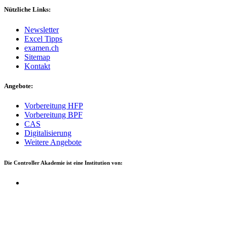
Nützliche Links:
News­let­ter
Excel Tipps
examen.ch
Site­map
Kon­takt
Angebote:
Vor­be­rei­tung HFP
Vor­be­rei­tung BPF
CAS
Digi­ta­li­sie­rung
Wei­te­re Ange­bo­te
Die Con­trol­ler Aka­de­mie ist eine Insti­tu­ti­on von: