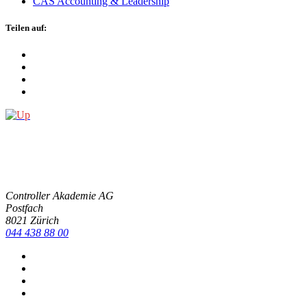
CAS Accoun­ting & Lea­der­ship
Teilen auf:
Con­trol­ler Aka­de­mie AG
Post­fach
8021 Zürich
044 438 88 00