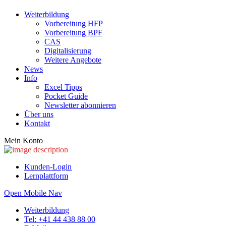
Wei­ter­bil­dung
Vor­be­rei­tung HFP
Vor­be­rei­tung BPF
CAS
Digi­ta­li­sie­rung
Wei­te­re Ange­bo­te
News
Info
Excel Tipps
Pocket Gui­de
News­let­ter abon­nie­ren
Über uns
Kon­takt
Mein Konto
Kunden-Login
Lernplattform
Open Mobile Nav
Weiterbildung
Tel: +41 44 438 88 00