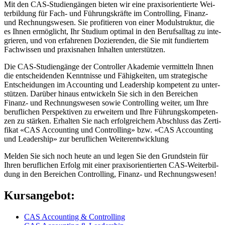
Mit den CAS-Stu­di­en­gän­gen bie­ten wir eine pra­xis­ori­en­tier­te Wei­
ter­bil­dung für Fach- und Füh­rungs­kräf­te im Con­trol­ling, Finanz-
und Rech­nungs­we­sen. Sie pro­fi­tie­ren von einer Modul­struk­tur, die
es Ihnen ermög­licht, Ihr Stu­di­um opti­mal in den Berufs­all­tag zu inte­
grie­ren, und von erfah­re­nen Dozie­ren­den, die Sie mit fun­dier­tem
Fach­wis­sen und pra­xis­na­hen Inhal­ten unter­stüt­zen.
Die CAS-Stu­di­en­gän­ge der Con­trol­ler Aka­de­mie ver­mit­teln Ihnen
die ent­schei­den­den Kennt­nis­se und Fähig­kei­ten, um stra­te­gi­sche
Ent­schei­dun­gen im Accoun­ting und Lea­der­ship kom­pe­tent zu unter­
stüt­zen. Dar­über hin­aus ent­wickeln Sie sich in den Berei­chen
Finanz- und Rech­nungs­we­sen sowie Con­trol­ling wei­ter, um Ihre
beruf­li­chen Per­spek­ti­ven zu erwei­tern und Ihre Füh­rungs­kom­pe­ten­
zen zu stär­ken. Erhal­ten Sie nach erfolg­rei­chem Abschluss das Zer­ti­
fi­kat «CAS Accoun­ting und Con­trol­ling» bzw. «CAS Accoun­ting
und Lea­der­ship» zur beruf­li­chen Wei­ter­ent­wick­lung
Mel­den Sie sich noch heu­te an und legen Sie den Grund­stein für
Ihren beruf­li­chen Erfolg mit einer pra­xis­ori­en­tier­ten CAS-Wei­ter­bil­
dung in den Berei­chen Con­trol­ling, Finanz- und Rech­nungs­we­sen!
Kursangebot:
CAS Accoun­ting & Con­trol­ling