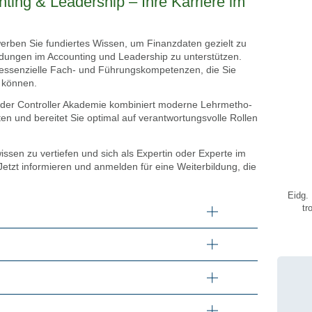
ting & Lea­der­ship – Ihre Kar­rie­re im
rwer­ben Sie fun­dier­tes Wis­sen, um Finanz­da­ten gezielt zu
ei­dun­gen im Accoun­ting und Lea­der­ship zu unter­stüt­zen.
elt essen­zi­el­le Fach- und Füh­rungs­kom­pe­ten­zen, die Sie
 kön­nen.
r Con­trol­ler Aka­de­mie kom­bi­niert moder­ne Lehr­me­tho­
en und berei­tet Sie opti­mal auf ver­ant­wor­tungs­vol­le Rol­len
is­sen zu ver­tie­fen und sich als Exper­tin oder Exper­te im
Jetzt infor­mie­ren und anmel­den für eine Wei­ter­bil­dung, die
Eidg. 
tr