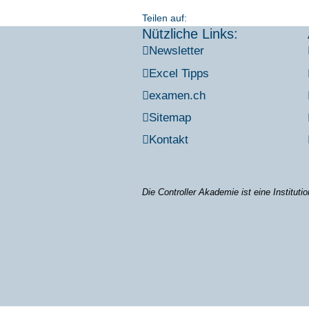
Teilen auf:
Nützliche Links:
News­let­ter
Excel Tipps
examen.ch
Site­map
Kon­takt
Die Con­trol­ler Aka­de­mie ist eine Insti­tu­ti­