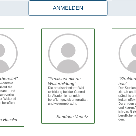
ANMELDEN
ilnehmer über uns sagen:
­be­rei­tet
Pra­xis­ori­en­tier­te
Struk­tu­r
Aka­de­mie
Wei­ter­bil­dung
bau
l auf die
Die pra­xis­ori­en­tier­te Wei­
Der Stu­di­e
Finanz- und
ter­bil­dung bei der Con­trol­
xis­nah und 
sen vor­be­
ler Aka­de­mie hat mich
ständ­nis un
er Wei­ter­bil­
beruf­lich gezielt unter­stützt
kei­ten effek­
 beruf­lich
und wei­ter­ge­bracht.
Durch den str
und kla­ren 
ich das Gele
beruf­li­chen
Sand­ri­ne Venetz
 Hass­ler
den.