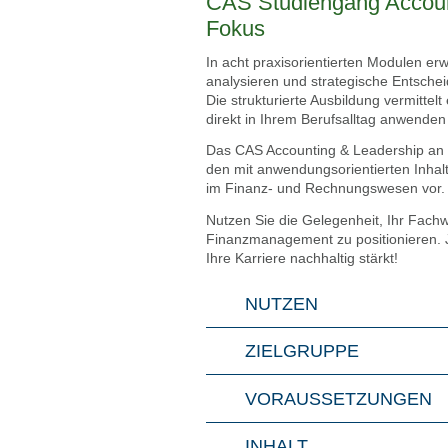
CAS Stu­di­en­gang Accoun­
Fokus
In acht pra­xis­ori­en­tier­ten Modu­len e
ana­ly­sie­ren und stra­te­gi­sche Ent­sch
Die struk­tu­rier­te Aus­bil­dung ver­mit­t
direkt in Ihrem Berufs­all­tag anwen­den
Das CAS Accoun­ting & Lea­der­ship an de
den mit anwen­dungs­ori­en­tier­ten Inhal­t
im Finanz- und Rech­nungs­we­sen vor.
Nut­zen Sie die Gele­gen­heit, Ihr Fach­w
Finanz­ma­nage­ment zu posi­tio­nie­ren. 
Ihre Kar­rie­re nach­hal­tig stärkt!
NUT­ZEN
ZIEL­GRUP­PE
VOR­AUS­SET­ZUN­GEN
INHALT