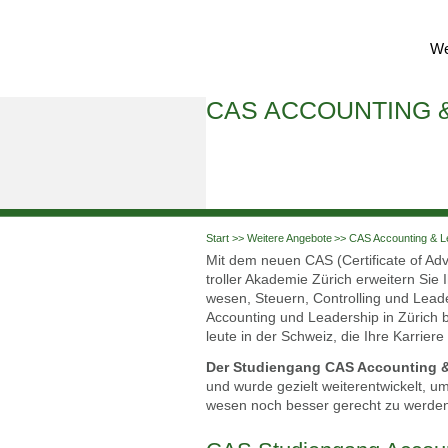
Wei
CAS ACCOUN­TING &
Start
Weitere Angebote
CAS Accoun­ting & Le
Mit dem neu­en CAS (Cer­ti­fi­ca­te of A
trol­ler Aka­de­mie Zürich erwei­tern Si
we­sen, Steu­ern, Con­trol­ling und Lea­de
Accoun­ting und Lea­der­ship in Zürich bie­
leu­te in der Schweiz, die Ihre Kar­rie­re
Der Stu­di­en­gang CAS Accoun­ting & L
und wur­de gezielt wei­ter­ent­wickelt, 
we­sen noch bes­ser gerecht zu wer­de