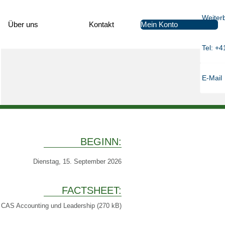
Weiter
Mein Konto
Über uns
Kon­takt
Tel: +4
E-Mail
BEGINN:
Dienstag, 15. September 2026
FACTS­HEET:
CAS Accounting und Leadership (270 kB)