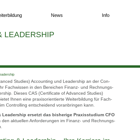
­ter­bil­dung
News
Info
 LEA­DER­SHIP
a­der­ship
dvan­ced Stu­dies) Accoun­ting und Lea­der­ship an der Con­
e Ihr Fach­wis­sen in den Berei­chen Finanz- und Rech­nungs­
r­ship. Die­ses CAS (Cer­ti­fi­ca­te of Advan­ced Stu­dies)
tet Ihnen eine pra­xis­ori­en­tier­te Wei­ter­bil­dung für Fach­
 im Con­trol­ling ent­schei­dend vor­an­brin­gen kann.
ea­der­ship ersetzt das bis­he­ri­ge Pra­xis­stu­di­um CFO
um den aktu­el­len Anfor­de­run­gen im Finanz- und Rech­nungs­
n.