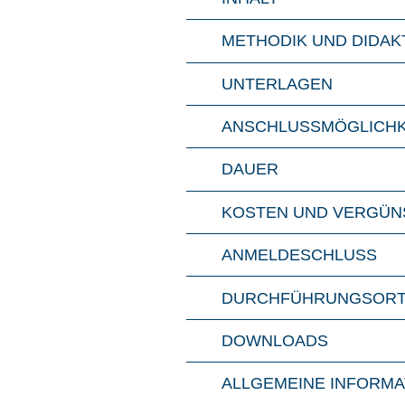
METHO­DIK UND DIDAK­
UNTER­LA­GEN
ANSCHLUSS­MÖG­LICH­
DAU­ER
KOSTEN UND VER­GÜN­
ANMEL­DE­SCHLUSS
DURCH­FÜH­RUNGS­OR
DOWN­LOADS
ALL­GE­MEI­NE INFOR­M