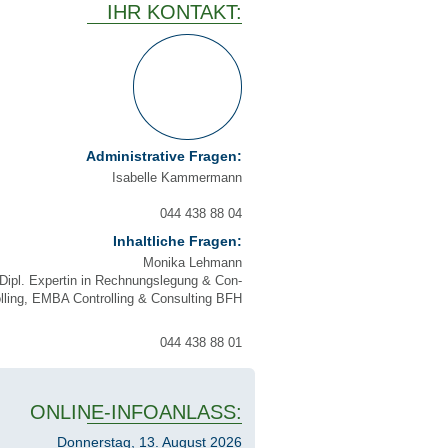
IHR KON­TAKT:
Admi­ni­stra­ti­ve Fra­gen:
Isa­bel­le Kam­mer­mann
044 438 88 04
Inhalt­li­che Fra­gen:
Moni­ka Leh­mann
Dipl. Exper­tin in Rech­nungs­le­gung & Con­
ol­ling, EMBA Con­trol­ling & Con­sul­ting BFH
044 438 88 01
ONLINE-INFO­AN­LASS:
Donnerstag, 13. August 2026