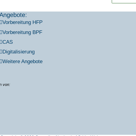
Angebote:
Vor­be­rei­tung HFP
Vor­be­rei­tung BPF
CAS
Digi­ta­li­sie­rung
Wei­te­re Ange­bo­te
on von: