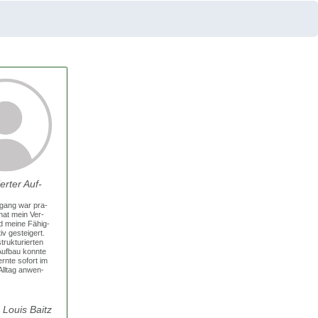
ier­ter Auf­
n­gang war pra­
hat mein Ver­
d mei­ne Fähig­
tiv gestei­gert.
uk­tu­rier­ten
Auf­bau konn­te
rn­te sofort im
 All­tag anwen­
Lou­is Baitz