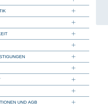
TIK
KEIT
STI­GUN­GEN
T
A­TIO­NEN UND AGB