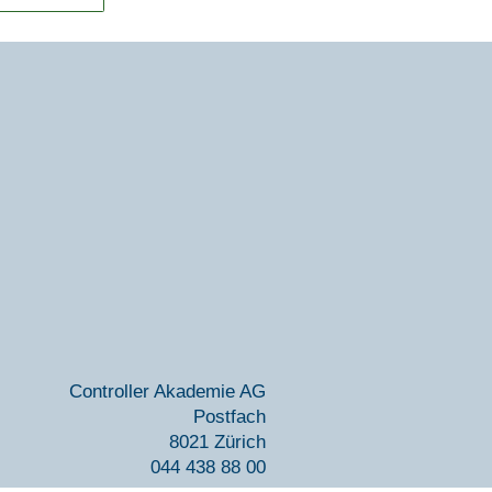
Con­trol­ler Aka­de­mie AG
Post­fach
8021 Zürich
044 438 88 00