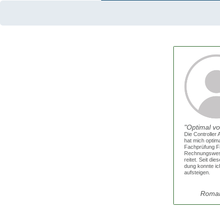
Was unsere Te
Opti­mal vor
Die Con­trol­ler 
hat mich opti­ma
Fach­prü­fung 
Rech­nungs­we­
rei­tet. Seit die­s
dung konn­te ich
auf­stei­gen.
Roman