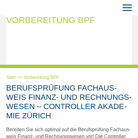
VORBEREITUNG BPF
Start
Vorbereitung BPF
BERUFS­PRÜ­FUNG FACH­AUS­
WEIS FINANZ- UND RECH­NUNGS­
WE­SEN – CON­TROL­LER AKA­DE­
MIE ZÜRICH
Berei­ten Sie sich opti­mal auf die Berufs­prü­fung Fach­aus­
weis Finanz- und Rech­nungs­we­sen vor! Die Con­trol­ler