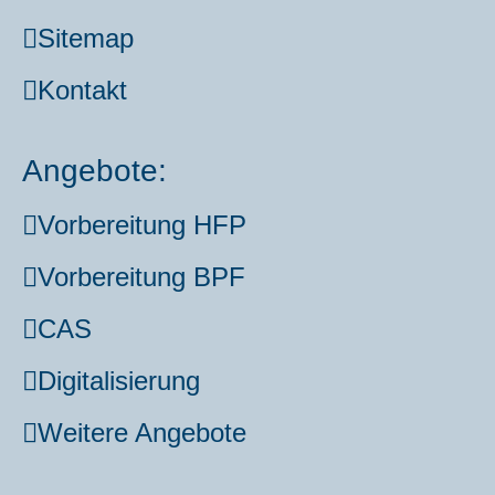
Site­map
Kon­takt
Angebote:
Vor­be­rei­tung HFP
Vor­be­rei­tung BPF
CAS
Digi­ta­li­sie­rung
Wei­te­re Ange­bo­te