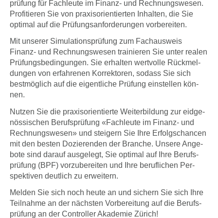
prü­fung für Fach­leu­te im Finanz- und Rech­nungs­we­sen.
Pro­fi­tie­ren Sie von pra­xis­ori­en­tier­ten Inhal­ten, die Sie
opti­mal auf die Prü­fungs­an­for­de­run­gen vor­be­rei­ten.
Mit unse­rer Simu­la­ti­ons­prü­fung zum Fach­aus­weis
Finanz- und Rech­nungs­we­sen trai­nie­ren Sie unter rea­len
Prü­fungs­be­din­gun­gen. Sie erhal­ten wert­vol­le Rück­mel­
dun­gen von erfah­re­nen Kor­rek­to­ren, sodass Sie sich
best­mög­lich auf die eigent­li­che Prü­fung ein­stel­len kön­
nen.
Nut­zen Sie die pra­xis­ori­en­tier­te Wei­ter­bil­dung zur eid­ge­
nös­si­schen Berufs­prü­fung «Fach­leu­te im Finanz- und
Rech­nungs­we­sen» und stei­gern Sie Ihre Erfolgs­chan­cen
mit den besten Dozie­ren­den der Bran­che. Unse­re Ange­
bo­te sind dar­auf aus­ge­legt, Sie opti­mal auf Ihre Berufs­
prü­fung (BPF) vor­zu­be­rei­ten und Ihre beruf­li­chen Per­
spek­ti­ven deut­lich zu erwei­tern.
Mel­den Sie sich noch heu­te an und sichern Sie sich Ihre
Teil­nah­me an der näch­sten Vor­be­rei­tung auf die Berufs­
prü­fung an der Con­trol­ler Aka­de­mie Zürich!