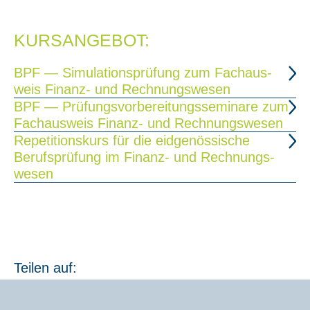
KURSANGEBOT:
BPF — Simu­la­ti­ons­prü­fung zum Fach­aus­
weis Finanz- und Rech­nungs­we­sen
BPF — Prü­fungs­vor­be­rei­tungs­se­mi­na­re zum
Fach­aus­weis Finanz- und Rech­nungs­we­sen
Repe­ti­ti­ons­kurs für die eid­ge­nös­si­sche
Berufs­prü­fung im Finanz- und Rech­nungs­
we­sen
Teilen auf: