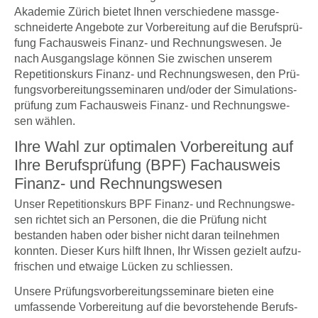
Aka­de­mie Zürich bie­tet Ihnen ver­schie­de­ne mass­ge­
schnei­der­te Ange­bo­te zur Vor­be­rei­tung auf die Berufs­prü­
fung Fach­aus­weis Finanz- und Rech­nungs­we­sen. Je
nach Aus­gangs­la­ge kön­nen Sie zwi­schen unse­rem
Repe­ti­ti­ons­kurs Finanz- und Rech­nungs­we­sen, den Prü­
fungs­vor­be­rei­tungs­se­mi­na­ren und/oder der Simu­la­ti­ons­
prü­fung zum Fach­aus­weis Finanz- und Rech­nungs­we­
sen wäh­len.
Ihre Wahl zur opti­ma­len Vor­be­rei­tung auf
Ihre Berufs­prü­fung (BPF) Fach­aus­weis
Finanz- und Rech­nungs­we­sen
Unser Repe­ti­ti­ons­kurs BPF Finanz- und Rech­nungs­we­
sen rich­tet sich an Per­so­nen, die die Prü­fung nicht
bestan­den haben oder bis­her nicht dar­an teil­neh­men
konn­ten. Die­ser Kurs hilft Ihnen, Ihr Wis­sen gezielt auf­zu­
fri­schen und etwa­ige Lücken zu schlies­sen.
Unse­re Prü­fungs­vor­be­rei­tungs­se­mi­na­re bie­ten eine
umfas­sen­de Vor­be­rei­tung auf die bevor­ste­hen­de Berufs­