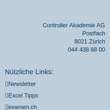
Con­trol­ler Aka­de­mie AG
Post­fach
8021 Zürich
044 438 88 00
Nützliche Links:
News­let­ter
Excel Tipps
examen.ch