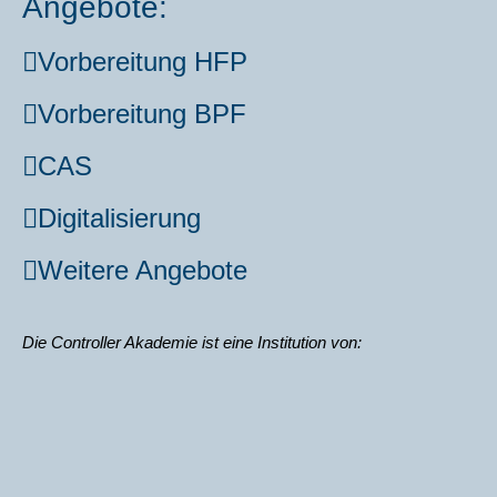
Angebote:
Vor­be­rei­tung HFP
Vor­be­rei­tung BPF
CAS
Digi­ta­li­sie­rung
Wei­te­re Ange­bo­te
Die Con­trol­ler Aka­de­mie ist eine Insti­tu­ti­on von: