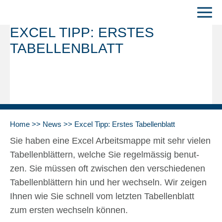
EXCEL TIPP: ERSTES
TABEL­LEN­BLATT
Home
News
Excel Tipp: Erstes Tabel­len­blatt
Sie haben eine Excel Arbeits­map­pe mit sehr vie­len
Tabel­len­blät­tern, wel­che Sie regel­mäs­sig benut­
zen. Sie müs­sen oft zwi­schen den ver­schie­de­nen
Tabel­len­blät­tern hin und her wech­seln. Wir zei­gen
Ihnen wie Sie schnell vom letz­ten Tabel­len­blatt
zum ersten wech­seln kön­nen.