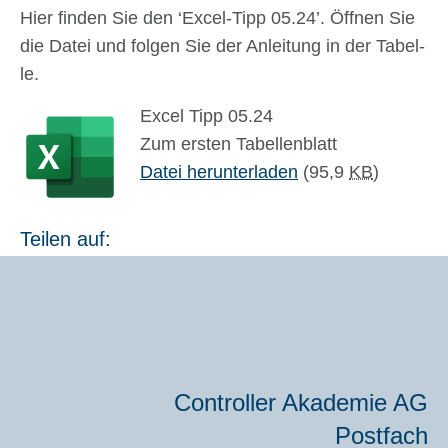
Hier fin­den Sie den ‘Excel-Tipp 05.24’. Öff­nen Sie
die Datei und fol­gen Sie der Anlei­tung in der Tabel­
le.
Excel Tipp 05.24
Zum ersten Tabel­len­blatt
Datei her­un­ter­la­den
(95,9
KB
)
Teilen auf:
Con­trol­ler Aka­de­mie AG
Post­fach