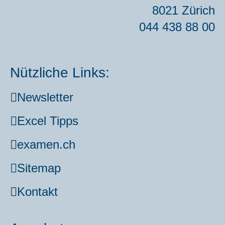
8021 Zürich
044 438 88 00
Nützliche Links:
News­let­ter
Excel Tipps
examen.ch
Site­map
Kon­takt