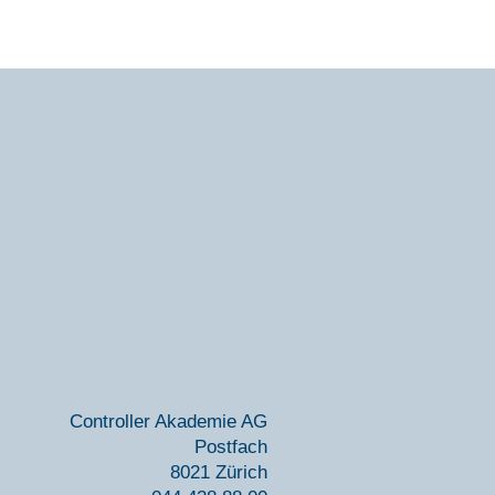
Con­trol­ler Aka­de­mie AG
Post­fach
8021 Zürich