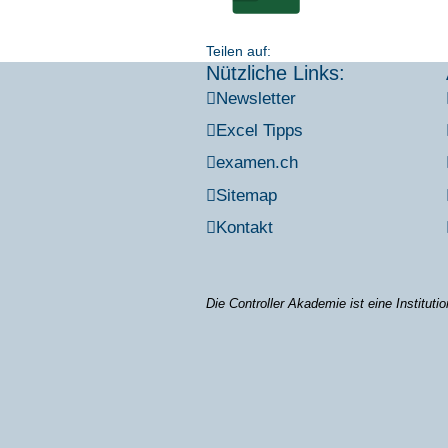
Teilen auf:
Nützliche Links:
News­let­ter
Excel Tipps
examen.ch
Site­map
Kon­takt
Die Con­trol­ler Aka­de­mie ist eine Insti­tu­ti­