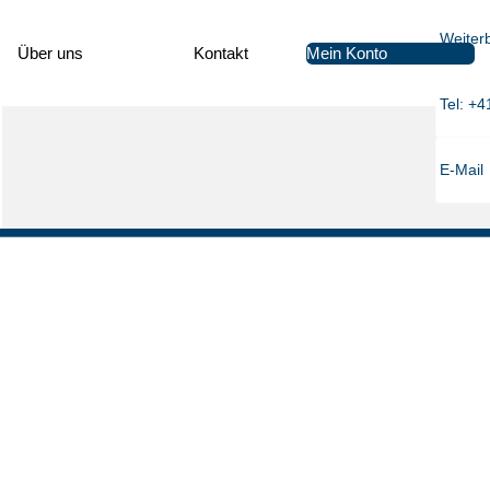
Weiter
Mein Konto
Über uns
Kon­takt
Tel: +4
E-Mail