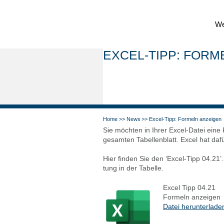
Wei
EXCEL-TIPP: FOR­M
Home
News
Excel-Tipp: For­meln anzei­gen
Sie möch­ten in Ihrer Excel-Datei eine 
gesam­ten Tabel­len­blatt. Excel hat dafür
Hier fin­den Sie den ‘Excel-Tipp 04.21’.
tung in der Tabel­le.
Excel Tipp 04.21
For­meln anzei­gen
Datei her­un­ter­la­de