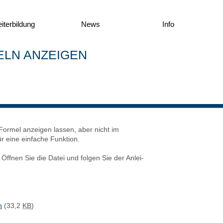
­ter­bil­dung
News
Info
ELN ANZEI­GEN
For­mel anzei­gen las­sen, aber nicht im
 eine ein­fa­che Funk­ti­on.
 Öff­nen Sie die Datei und fol­gen Sie der Anlei­
n
(33,2
KB
)