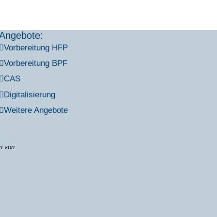
Angebote:
Vor­be­rei­tung HFP
Vor­be­rei­tung BPF
CAS
Digi­ta­li­sie­rung
Wei­te­re Ange­bo­te
on von: