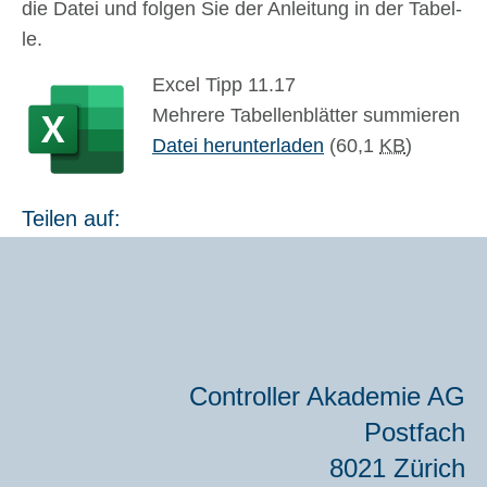
die Datei und fol­gen Sie der Anlei­tung in der Tabel­
le.
Excel Tipp 11.17
Meh­re­re Tabel­len­blät­ter sum­mie­ren
Datei her­un­ter­la­den
(60,1
KB
)
Teilen auf:
Con­trol­ler Aka­de­mie AG
Post­fach
8021 Zürich