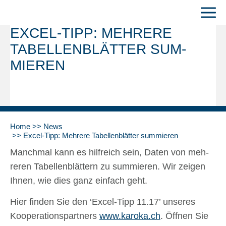
EXCEL-TIPP: MEH­RE­RE
TABEL­LEN­BLÄT­TER SUM­
MIE­REN
Home
News
Excel-Tipp: Meh­re­re Tabel­len­blät­ter sum­mie­ren
Manch­mal kann es hilf­reich sein, Daten von meh­
re­ren Tabel­len­blät­tern zu sum­mie­ren. Wir zei­gen
Ihnen, wie dies ganz ein­fach geht.
Hier fin­den Sie den ‘Excel-Tipp 11.17’ unse­res
Koope­ra­ti­ons­part­ners
www.karoka.ch
. Öff­nen Sie