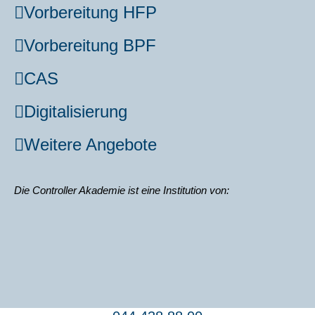
Vor­be­rei­tung HFP
Vor­be­rei­tung BPF
CAS
Digi­ta­li­sie­rung
Wei­te­re Ange­bo­te
Die Con­trol­ler Aka­de­mie ist eine Insti­tu­ti­on von: