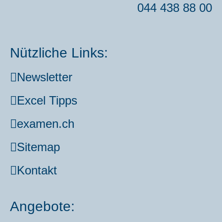
044 438 88 00
Nützliche Links:
News­let­ter
Excel Tipps
examen.ch
Site­map
Kon­takt
Angebote: