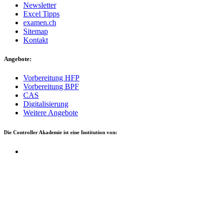
News­let­ter
Excel Tipps
examen.ch
Site­map
Kon­takt
Angebote:
Vor­be­rei­tung HFP
Vor­be­rei­tung BPF
CAS
Digi­ta­li­sie­rung
Wei­te­re Ange­bo­te
Die Con­trol­ler Aka­de­mie ist eine Insti­tu­ti­on von: