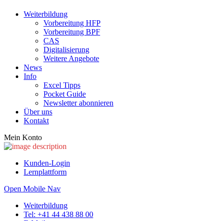
Wei­ter­bil­dung
Vor­be­rei­tung HFP
Vor­be­rei­tung BPF
CAS
Digi­ta­li­sie­rung
Wei­te­re Ange­bo­te
News
Info
Excel Tipps
Pocket Gui­de
News­let­ter abon­nie­ren
Über uns
Kon­takt
Mein Konto
Kunden-Login
Lernplattform
Open Mobile Nav
Weiterbildung
Tel: +41 44 438 88 00