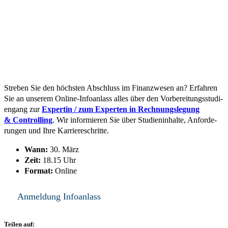
Stre­ben Sie den höch­sten Abschluss im Finanz­we­sen an? Erfah­ren
Sie an unse­rem Online-Info­an­lass alles über den Vor­be­rei­tungs­stu­di­
en­gang zur
Exper­tin / zum Exper­ten in Rech­nungs­le­gung
& Con­trol­ling
. Wir infor­mie­ren Sie über Stu­di­en­in­hal­te, Anfor­de­
run­gen und Ihre Kar­rie­re­schrit­te.
Wann:
30. März
Zeit:
18.15 Uhr
For­mat:
Online
Anmel­dung Info­an­lass
Teilen auf: