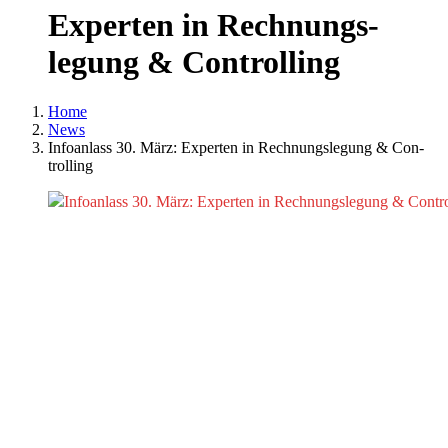
Exper­ten in Rech­nungs­
le­gung & Con­trol­ling
Home
News
Info­an­lass 30. März: Exper­ten in Rech­nungs­le­gung & Con­
trol­ling