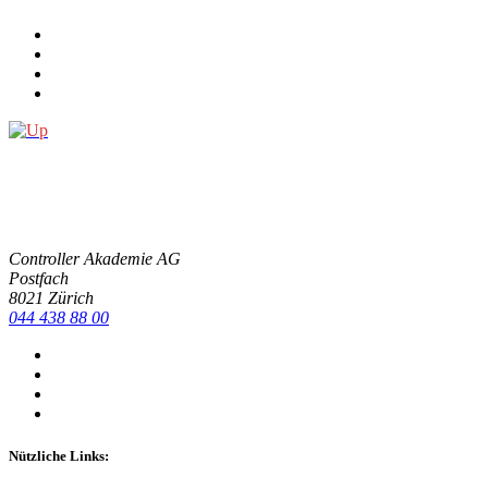
Con­trol­ler Aka­de­mie AG
Post­fach
8021 Zürich
044 438 88 00
Nützliche Links: