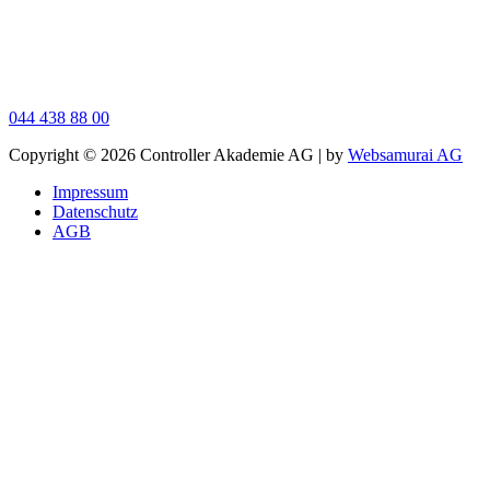
044 438 88 00
Сopy­right © 2026 Con­trol­ler Aka­de­mie AG | by
Web­sa­mu­rai AG
Impres­sum
Daten­schutz
AGB