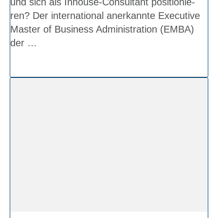
und sich als Inhou­se-Con­sul­tant posi­tio­nie­
ren? Der inter­na­tio­nal aner­kann­te Exe­cu­ti­ve
Master of Busi­ness Admi­ni­stra­ti­on (EMBA)
der …