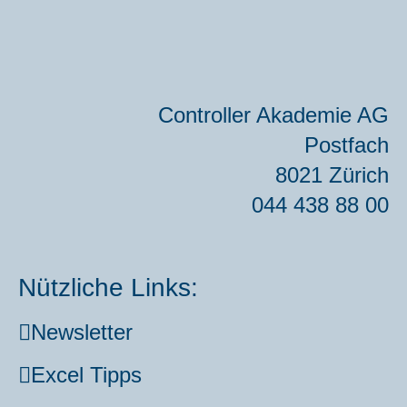
RUNG
DER
BEI­
TRÄ­
Con­trol­ler Aka­de­mie AG
GE
Post­fach
8021 Zürich
044 438 88 00
Nützliche Links:
News­let­ter
Excel Tipps