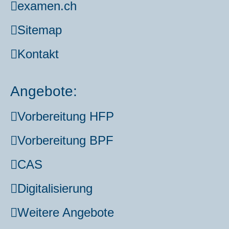
examen.ch
Site­map
Kon­takt
Angebote:
Vor­be­rei­tung HFP
Vor­be­rei­tung BPF
CAS
Digi­ta­li­sie­rung
Wei­te­re Ange­bo­te