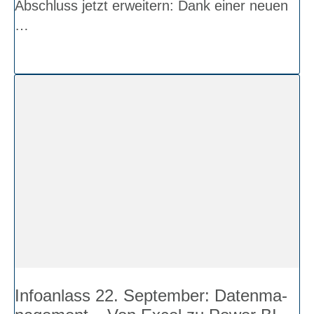
Abschluss jetzt erwei­tern: Dank einer neu­en
…
Info­an­lass 22. Sep­tem­ber: Daten­ma­