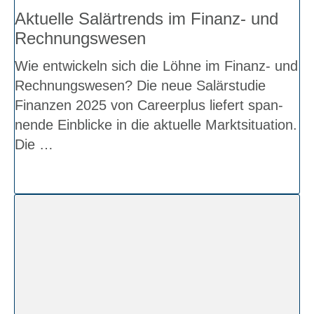
Aktu­el­le Salär­trends im Finanz- und
Rech­nungs­we­sen
Wie ent­wickeln sich die Löh­ne im Finanz- und
Rech­nungs­we­sen? Die neue Salär­stu­die
Finan­zen 2025 von Care­er­plus lie­fert span­
nen­de Ein­blicke in die aktu­el­le Markt­si­tua­ti­on.
Die …