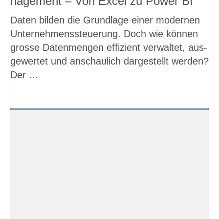
nage­ment – Von Excel zu Power BI
Daten bil­den die Grund­la­ge einer moder­nen
Unter­neh­mens­steue­rung. Doch wie kön­nen
gros­se Daten­men­gen effi­zi­ent ver­wal­tet, aus­
ge­wer­tet und anschau­lich dar­ge­stellt wer­den?
Der …