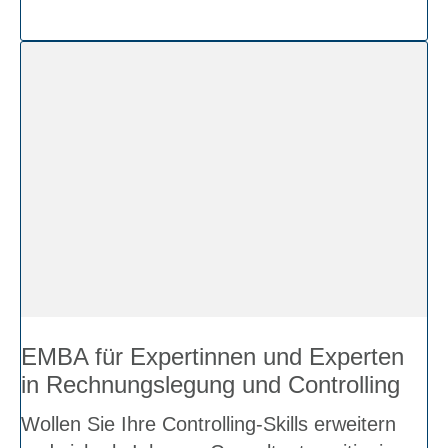
EMBA für Exper­tin­nen und Exper­ten
in Rech­nungs­le­gung und Con­trol­ling
Wol­len Sie Ihre Con­trol­ling-Skills erwei­tern