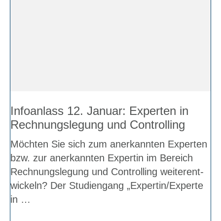
Info­an­lass 12. Janu­ar: Exper­ten in
Rech­nungs­le­gung und Con­trol­ling
Möch­ten Sie sich zum aner­kann­ten Exper­ten
bzw. zur aner­kann­ten Exper­tin im Bereich
Rech­nungs­le­gung und Con­trol­ling wei­ter­ent­
wickeln? Der Stu­di­en­gang „Expertin/Experte
in …