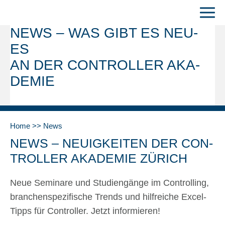
NEWS – WAS GIBT ES NEU­
ES
AN DER CON­TROL­LER AKA­
DE­MIE
Home
News
NEWS – NEU­IG­KEI­TEN DER CON­
TROL­LER AKA­DE­MIE ZÜRICH
Neue Semi­na­re und Stu­di­en­gän­ge im Con­trol­ling,
bran­chen­spe­zi­fi­sche Trends und hilf­rei­che Excel-
Tipps für Con­trol­ler. Jetzt infor­mie­ren!