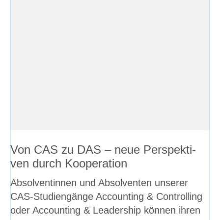
Von CAS zu DAS – neue Per­spek­ti­
ven durch Koope­ra­ti­on
Absol­ven­tin­nen und Absol­ven­ten unse­rer
CAS-Stu­di­en­gän­ge Accoun­ting & Con­trol­ling
oder Accoun­ting & Lea­der­ship kön­nen ihren