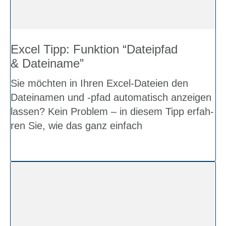
Excel Tipp: Funk­ti­on “Datei­pfad
& Datei­na­me”
Sie möch­ten in Ihren Excel-Datei­en den
Datei­na­men und ‑pfad auto­ma­tisch anzei­gen
las­sen? Kein Pro­blem – in die­sem Tipp erfah­
ren Sie, wie das ganz ein­fach