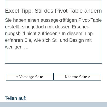
Excel Tipp: Stil des Pivot Table ändern
Sie haben einen aus­sa­ge­kräf­ti­gen Pivot-Table
erstellt, sind jedoch mit des­sen Erschei­
nungs­bild nicht zufrie­den? In die­sem Tipp
erfah­ren Sie, wie sich Stil und Design mit
weni­gen …
SEI­
Vor­he­ri­ge Sei­te
Näch­ste Sei­te
TEN­
NUM­
ME­
Teilen auf:
RIE­