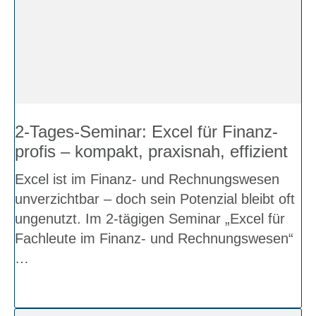
2‑Ta­­ges-Semi­­nar: Excel für Finanz­
pro­fis – kom­pakt, pra­xis­nah, effi­zi­ent
Excel ist im Finanz- und Rech­nungs­we­sen
unver­zicht­bar – doch sein Poten­zi­al bleibt oft
unge­nutzt. Im 2‑tägigen Semi­nar „Excel für
Fach­leu­te im Finanz- und Rech­nungs­we­sen“
…