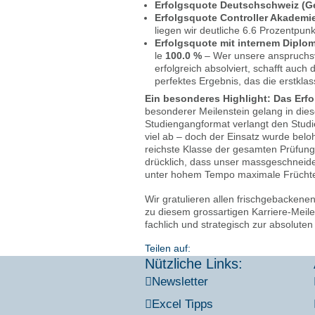
Erfolgs­quo­te Deutsch­schweiz (G
Erfolgs­quo­te Con­trol­ler Aka­de­mie
lie­gen wir deut­li­che 6.6 Pro­zent­pu
Erfolgs­quo­te mit inter­nem Diplom 
le
100.0 %
– Wer unse­re anspruchs­vol­
erfolg­reich absol­viert, schafft auch d
per­fek­tes Ergeb­nis, das die erst­klas­si
Ein beson­de­res High­light: Das Erfol
beson­de­rer Mei­len­stein gelang in die­
Stu­di­en­gang­for­mat ver­langt den Stu
viel ab – doch der Ein­satz wur­de belohn
reich­ste Klas­se der gesam­ten Prü­fungs
drück­lich, dass unser mass­ge­schnei­de
unter hohem Tem­po maxi­ma­le Früch­te
Wir gra­tu­lie­ren allen frisch­ge­backe­n
zu die­sem gross­ar­ti­gen Kar­rie­re-Mei
fach­lich und stra­te­gisch zur abso­lu­t
Teilen auf:
Nützliche Links:
News­let­ter
Excel Tipps