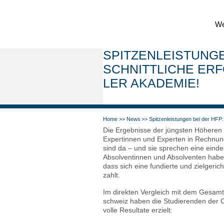
Wei
SPIT­ZEN­LEI­STUN­
SCHNITT­LI­CHE ER
LER AKA­DE­MIE!
Home
News
Spit­zen­lei­stun­gen bei der HFP: 
Die Ergeb­nis­se der jüng­sten Höhe­ren
Exper­tin­nen und Exper­ten in Rech­nung
sind da – und sie spre­chen eine ein­deu
Absol­ven­tin­nen und Absol­ven­ten hab
dass sich eine fun­dier­te und ziel­ge­rich­
zahlt.
Im direk­ten Ver­gleich mit dem Gesamt
schweiz haben die Stu­die­ren­den der Co
vol­le Resul­ta­te erzielt: