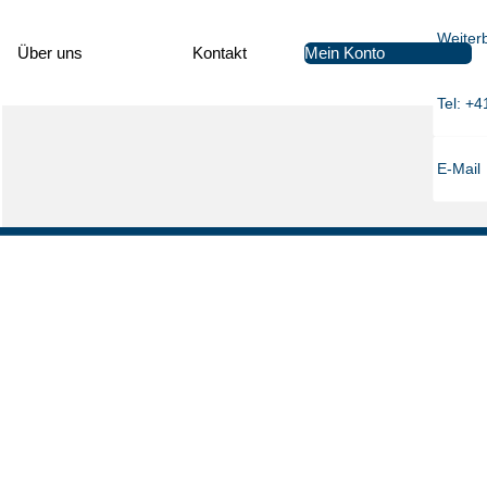
Weiter
Mein Konto
Über uns
Kon­takt
Tel: +4
E-Mail