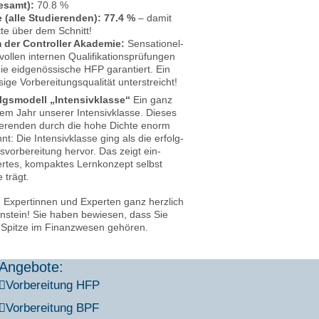
esamt):
70.8 %
 (alle Stu­die­ren­den):
77.4 %
– damit
nk­te über dem Schnitt!
der Con­trol­ler Aka­de­mie:
Sen­sa­tio­nel­
len inter­nen Qua­li­fi­ka­ti­ons­prü­fun­gen
ie eid­ge­nös­si­sche HFP garan­tiert. Ein
­ge Vor­be­rei­tungs­qua­li­tät unter­streicht!
gs­mo­dell „Inten­siv­klas­se“
Ein ganz
sem Jahr unse­rer Inten­siv­klas­se. Die­ses
­die­ren­den durch die hohe Dich­te enorm
t: Die Inten­siv­klas­se ging als die erfolg­
­vor­be­rei­tung her­vor. Das zeigt ein­
r­tes, kom­pak­tes Lern­kon­zept selbst
 trägt.
en Exper­tin­nen und Exper­ten ganz herz­lich
­len­stein! Sie haben bewie­sen, dass Sie
en Spit­ze im Finanz­we­sen gehö­ren.
Angebote:
Vor­be­rei­tung HFP
Vor­be­rei­tung BPF