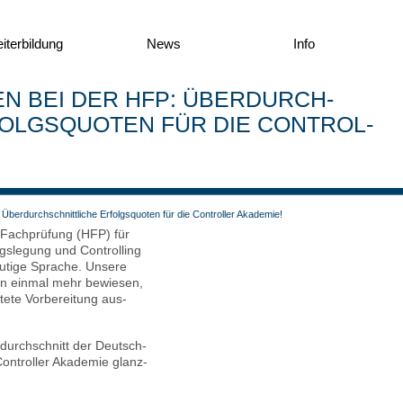
­ter­bil­dung
News
Info
GEN BEI DER HFP: ÜBER­DURCH­
FOLGS­QUO­TEN FÜR DIE CON­TROL­
Über­durch­schnitt­li­che Erfolgs­quo­ten für die Con­trol­ler Aka­de­mie!
 Fach­prü­fung (HFP) für
s­le­gung und Con­trol­ling
­ti­ge Spra­che. Unse­re
en ein­mal mehr bewie­sen,
te­te Vor­be­rei­tung aus­
­durch­schnitt der Deutsch­
n­trol­ler Aka­de­mie glanz­