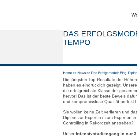
Wei
DAS ERFOLGS­MO­DE
TEM­PO
Home
News
Das Erfolgs­mo­dell: Eidg. Dip
Die jüng­sten Top-Resul­ta­te der Höhe­
haben es ein­drück­lich gezeigt: Unse­r
die erfolg­reich­ste Klas­se der gesam­ten
her­vor! Das ist der beste Beweis dafür
und kom­pro­miss­lo­se Qua­li­tät per­fekt 
Sie wol­len kei­ne Zeit ver­lie­ren und da
Diplom zur Exper­tin / zum Exper­ten i
Con­trol­ling in Rekord­zeit anstre­ben?
Unser
Inten­siv­stu­di­en­gang in nur 