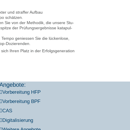
ter und straf­fer Auf­bau
­po schät­zen.
e­ren Sie von der Metho­dik, die unse­re Stu­
pit­ze der Prü­fungs­er­geb­nis­se kata­pul­
em­po genies­sen Sie die lücken­lo­se,
Top-Dozie­ren­den.
ich Ihren Platz in der Erfolgs­ge­ne­ra­ti­on
Angebote:
Vor­be­rei­tung HFP
Vor­be­rei­tung BPF
CAS
Digi­ta­li­sie­rung
Wei­te­re Ange­bo­te