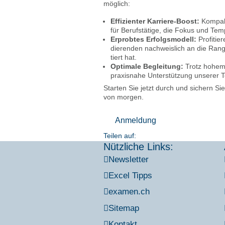
mög­lich:
Effi­zi­en­ter Kar­rie­re-Boost:
Kom­pak­
für Berufs­tä­ti­ge, die Fokus und Tem
Erprob­tes Erfolgs­mo­dell:
Pro­fi­ti
die­ren­den nach­weis­lich an die Rang­s
tiert hat.
Opti­ma­le Beglei­tung:
Trotz hohem T
pra­xis­na­he Unter­stüt­zung unse­rer 
Star­ten Sie jetzt durch und sichern Sie s
von mor­gen.
Anmel­dung
Teilen auf:
Nützliche Links:
News­let­ter
Excel Tipps
examen.ch
Site­map
Kon­takt