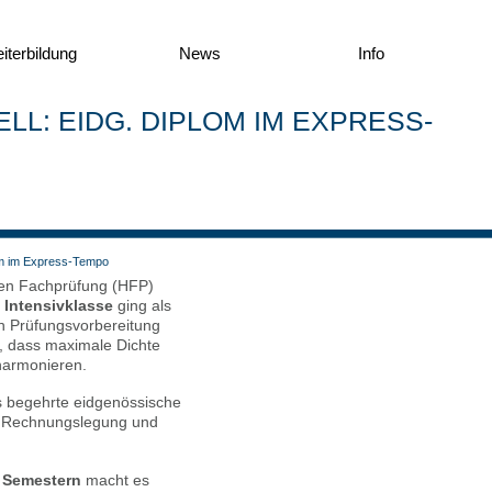
­ter­bil­dung
News
Info
LL: EIDG. DIPLOM IM EXPRESS-
lom im Express-Tem­po
ren Fach­prü­fung (HFP)
e
Inten­siv­klas­se
ging als
 Prü­fungs­vor­be­rei­tung
, dass maxi­ma­le Dich­te
har­mo­nie­ren.
s begehr­te eid­ge­nös­si­sche
n Rech­nungs­le­gung und
3 Seme­stern
macht es