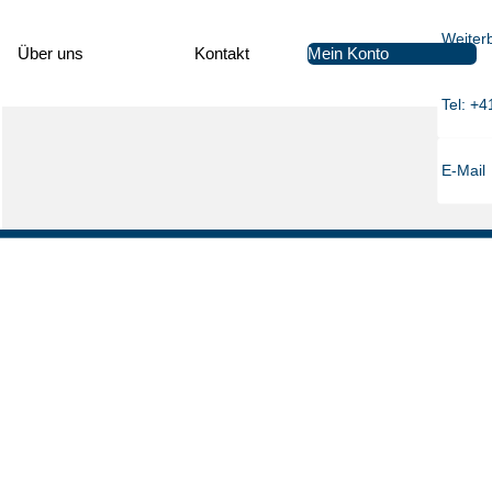
Weiter
Mein Konto
Über uns
Kon­takt
Tel: +4
E-Mail