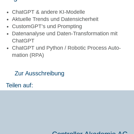
ChatGPT & ande­re KI-Model­le
Aktu­el­le Trends und Daten­si­cher­heit
CustomGPT’s und Promp­ting
Daten­ana­ly­se und Daten-Trans­for­ma­ti­on mit
ChatGPT
ChatGPT und Python / Robo­tic Pro­cess Auto­
ma­ti­on (RPA)
Zur Aus­schrei­bung
Teilen auf: