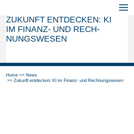
ZUKUNFT ENT­DECKEN: KI
IM FINANZ- UND RECH­
NUNGS­WE­SEN
Home
News
Zukunft ent­decken: KI im Finanz- und Rech­nungs­we­sen