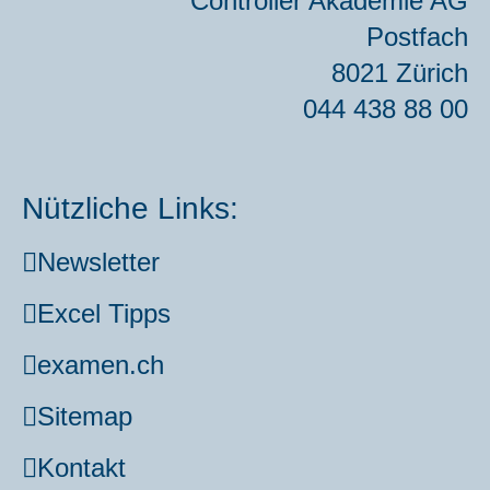
Con­trol­ler Aka­de­mie AG
Post­fach
8021 Zürich
044 438 88 00
Nützliche Links:
News­let­ter
Excel Tipps
examen.ch
Site­map
Kon­takt