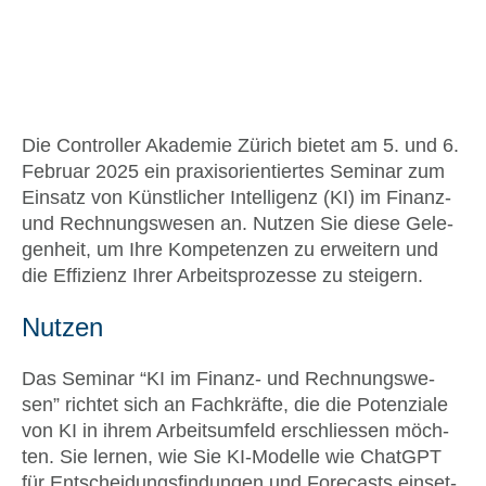
Die Con­trol­ler Aka­de­mie Zürich bie­tet am 5. und 6.
Febru­ar 2025 ein pra­xis­ori­en­tier­tes Semi­nar zum
Ein­satz von Künst­li­cher Intel­li­genz (KI) im Finanz-
und Rech­nungs­we­sen an. Nut­zen Sie die­se Gele­
gen­heit, um Ihre Kom­pe­ten­zen zu erwei­tern und
die Effi­zi­enz Ihrer Arbeits­pro­zes­se zu stei­gern.
Nut­zen
Das Semi­nar “KI im Finanz- und Rech­nungs­we­
sen” rich­tet sich an Fach­kräf­te, die die Poten­zia­le
von KI in ihrem Arbeits­um­feld erschlies­sen möch­
ten. Sie ler­nen, wie Sie KI-Model­le wie ChatGPT
für Ent­schei­dungs­fin­dun­gen und Fore­casts ein­set­