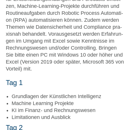
zen, Machi­ne-Lear­ning-Pro­jek­te durch­füh­ren und
Rou­ti­ne­auf­ga­ben durch Robo­tic Pro­cess Auto­ma­ti­
on (RPA) auto­ma­ti­sie­ren kön­nen. Zudem wer­den
The­men wie Daten­si­cher­heit und Com­pli­ance pra­
xis­nah behan­delt. Vor­aus­ge­setzt wer­den Erfah­run­
gen im Umgang mit Excel sowie Kennt­nis­se im
Rech­nungs­we­sen und/oder Con­trol­ling. Brin­gen
Sie bit­te einen PC mit Win­dows 10 oder höher und
Excel (Ver­si­on 2019 oder spä­ter, Micro­soft 365 von
Vor­teil) mit.
Tag 1
Grund­la­gen der Künst­li­chen Intel­li­genz
Machi­ne Lear­ning Pro­jek­te
KI im Finanz- und Rech­nungs­we­sen
Limi­ta­tio­nen und Aus­blick
Tag 2