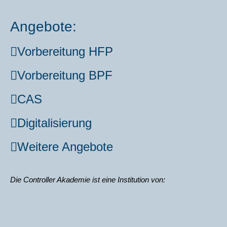
Angebote:
Vor­be­rei­tung HFP
Vor­be­rei­tung BPF
CAS
Digi­ta­li­sie­rung
Wei­te­re Ange­bo­te
Die Con­trol­ler Aka­de­mie ist eine Insti­tu­ti­on von: